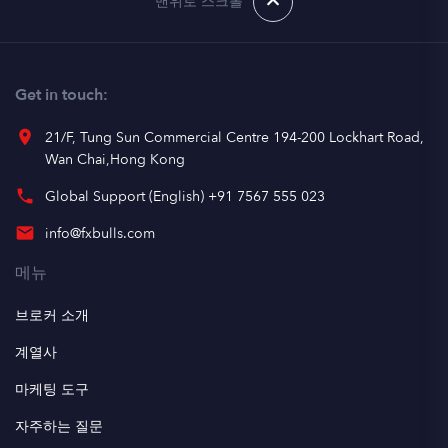
맨위로 스크롤
Get in touch:
place
21/F, Tung Sun Commercial Centre 194-200 Lockhart Road,
Wan Chai,Hong Kong
phone
Global Support (English) +91 7567 555 023
email
info@fxbulls.com
메뉴
브로커 소개
계열사
마케팅 도구
자주하는 질문